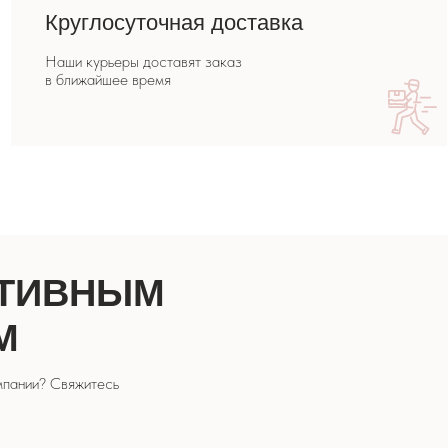
НЫМ
сь