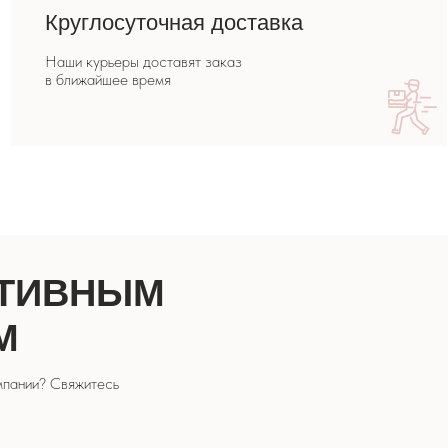
НЫМ
сь