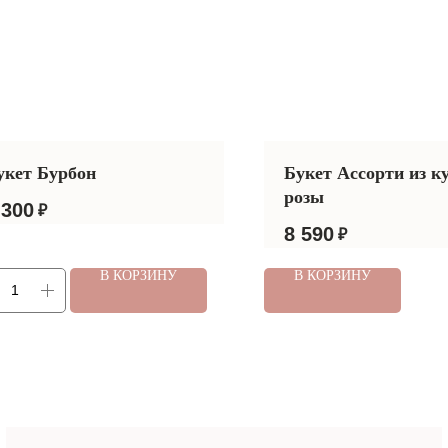
укет Бурбон
Букет Ассорти из к
розы
 300
₽
8 590
₽
оступные цены
Кругл
В КОРЗИНУ
В КОРЗИНУ
зкие цены на букеты и подарки в
Наши кур
ороде Кисловодск
в ближай