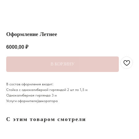
Оформление Летнее
6000,00
₽
В КОРЗИНУ
Широкий ассортимент
Доступные цены
В состав оформления входит:
Большой выбор цветов, шаров
Низкие цены на букеты и подарки
Стойка с однокалиберной гирляндой 2 шт по 1,5 м
и подарков для любого повода
в городе Кисловодск
Однокалиберная гирлянда 3 м
Услуги оформителя/декоратора
С этим товаром смотрели