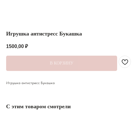
Игрушка антистресс Букашка
1500,00
₽
В КОРЗИНУ
Широкий ассортимент
Доступные цены
Большой выбор цветов, шаров
Низкие цены на букеты и подарки
и подарков для любого повода
в городе Кисловодск
Игрушка антистресс Букашка
С этим товаром смотрели
ИНДИВИДУАЛЬНЫЙ