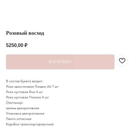
Розовый восход
5250,00
₽
В КОРЗИНУ
В состав букета входит:
Роза одноголовая Лондон Ай 7 шт
Роза кустовая Яна 4 шт
Широкий ассортимент
Доступные цены
Роза кустовая Полина 4 шт
Большой выбор цветов, шаров
Низкие цены на букеты и подарки
Озотамнус
и подарков для любого повода
в городе Кисловодск
зелень декоративная
Упаковка декоративная
Лента атласная
Коробка транспортировочная